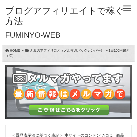
ブログアフィリエイトで稼ぐ
方法
FUMINYO-WEB
HOME
»
ふみのアフィリごと（メルマガバックナンバー）
»
1日100円超え
（涙）
＜景品表示法に基づく表記＞
本サイトのコンテンツには、商品