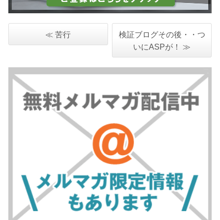
≪ 苦行
検証ブログその後・・つ
いにASPが！ ≫