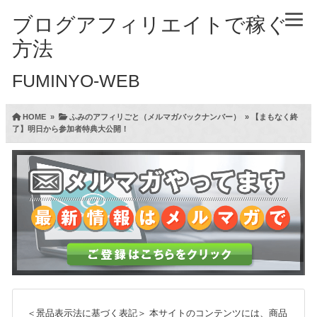
ブログアフィリエイトで稼ぐ
方法
FUMINYO-WEB
HOME
»
ふみのアフィリごと（メルマガバックナンバー）
»
【まもなく終
了】明日から参加者特典大公開！
＜景品表示法に基づく表記＞
本サイトのコンテンツには、商品