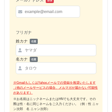
メールアドレス
必須
フリガナ
姓カナ
任意
名カナ
任意
※GmailもしくはYahooメールでの登録を推奨いたします
（他のメールサービスの場合、メルマガが届かない可能性
があります）
※お名前はニックネームまたはHNでも大丈夫です。その
際は性・名に同じネームをご入力ください。（例：性 ニャ
ン次郎 名 ニャン次郎）