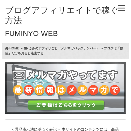
ブログアフィリエイトで稼ぐ
方法
FUMINYO-WEB
HOME
»
ふみのアフィリごと（メルマガバックナンバー）
»
ブログは「数
値」だけを見ると迷走する
＜景品表示法に基づく表記＞
本サイトのコンテンツには、商品