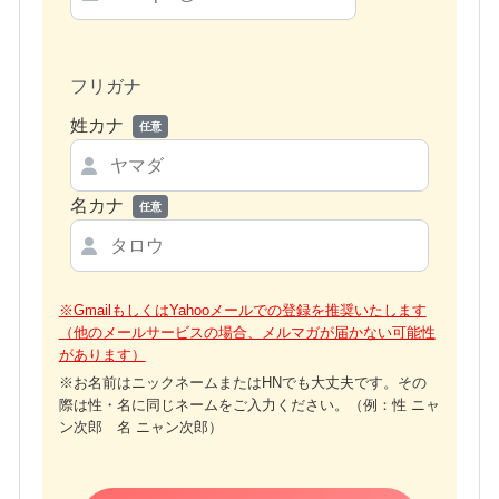
フリガナ
姓カナ
任意
名カナ
任意
※GmailもしくはYahooメールでの登録を推奨いたします
（他のメールサービスの場合、メルマガが届かない可能性
があります）
※お名前はニックネームまたはHNでも大丈夫です。その
際は性・名に同じネームをご入力ください。（例：性 ニャ
ン次郎 名 ニャン次郎）