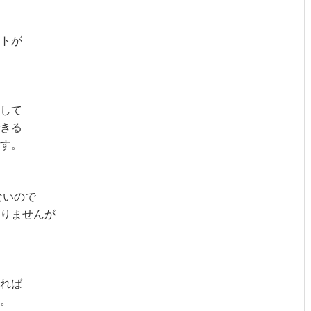
トが
して
きる
す。
ないので
りませんが
れば
。