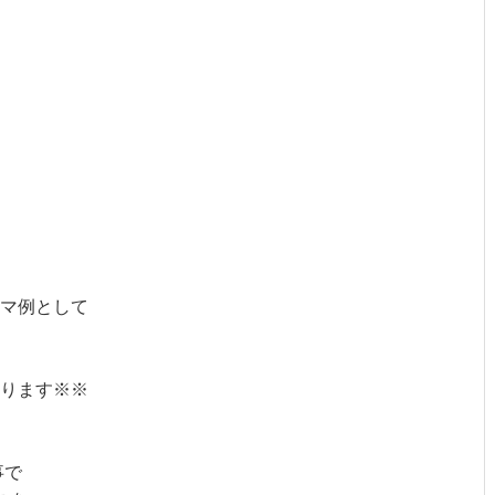
マ例として
ります※※
事で