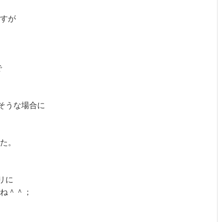
すが
で
きそうな場合に
た。
リに
ね＾＾；