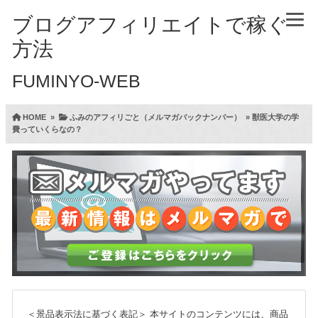
ブログアフィリエイトで稼ぐ
方法
FUMINYO-WEB
HOME
»
ふみのアフィリごと（メルマガバックナンバー）
»
獣医大学の学
費っていくらなの？
＜景品表示法に基づく表記＞
本サイトのコンテンツには、商品